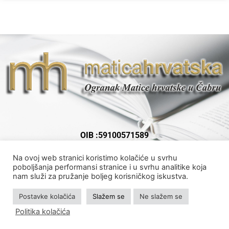
OIB :59100571589
Poslovni račun :
Na ovoj web stranici koristimo kolačiće u svrhu
HR7124020061100123086
poboljšanja performansi stranice i u svrhu analitike koja
nam služi za pružanje boljeg korisničkog iskustva.
Postavke kolačića
Slažem se
Ne slažem se
Politika kolačića