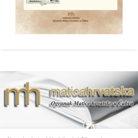
OIB :59100571589